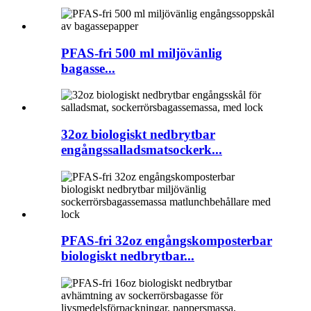
PFAS-fri 500 ml miljövänlig
bagasse...
32oz biologiskt nedbrytbar
engångssalladsmatsockerk...
PFAS-fri 32oz engångskomposterbar
biologiskt nedbrytbar...