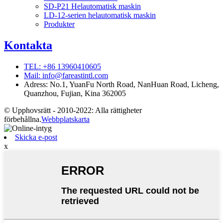
SD-P21 Helautomatisk maskin
LD-12-serien helautomatisk maskin
Produkter
Kontakta
TEL: +86 13960410605
Mail: info@fareastintl.com
Adress: No.1, YuanFu North Road, NanHuan Road, Licheng,
Quanzhou, Fujian, Kina 362005
© Upphovsrätt - 2010-2022: Alla rättigheter
förbehållna.
Webbplatskarta
Skicka e-post
x