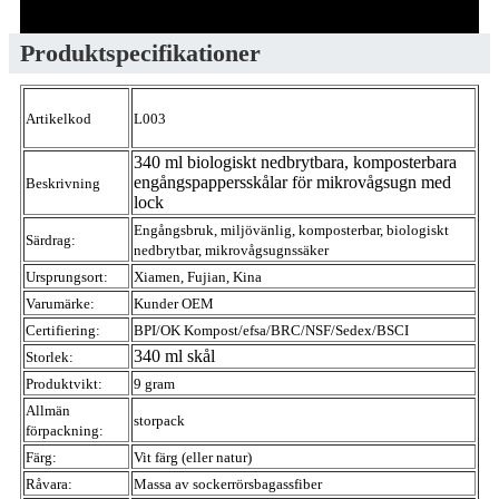
Produktspecifikationer
Artikelkod
L003
340 ml biologiskt nedbrytbara, komposterbara
engångspappersskålar för mikrovågsugn med
Beskrivning
lock
Engångsbruk, miljövänlig, komposterbar, biologiskt
Särdrag:
nedbrytbar, mikrovågsugnssäker
Ursprungsort:
Xiamen, Fujian, Kina
Varumärke:
Kunder OEM
Certifiering:
BPI/OK Kompost/efsa/BRC/NSF/Sedex/BSCI
340 ml skål
Storlek:
Produktvikt:
9 gram
Allmän
storpack
förpackning:
Färg:
Vit färg (eller natur)
Råvara:
Massa av sockerrörsbagassfiber