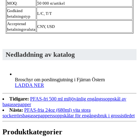
MOQ:
50 000 st/artikel
Godkänd
L/C, T/T
betalningstyp
Accepterad
CNY, USD
betalningsvaluta
Nedladdning av katalog
Broschyr om porslinsgjutning i Fjärran Östern
LADDA NER
Tidigare:
PFAS-fri 500 ml miljövänlig engångssoppskål av
bagassepapper
Nästa:
PFAS-fria 24oz (680ml) vita stora
sockerrörsbagassepapperssoppskålar för engångsbruk i grossistledet
Produktkategorier