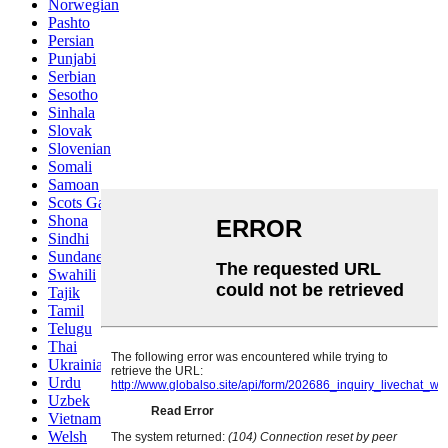
Norwegian
Pashto
Persian
Punjabi
Serbian
Sesotho
Sinhala
Slovak
Slovenian
Somali
Samoan
Scots Gaelic
Shona
Sindhi
Sundanese
Swahili
Tajik
Tamil
Telugu
Thai
Ukrainian
Urdu
Uzbek
Vietnamese
Welsh