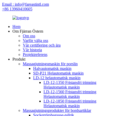
Email : info@fareastintl.com
+86 13960410605
Hem
Om Fjärran Östern
Om oss
Varför välja oss
Vår certifiering och ära
Vår historia
Projektreferens
Produkt
Massagjutningsmaskin för porslin
Halvautomatisk maskin
SD-P21 Helautomatisk maskin
LD-12 helautomatisk maskin
LD-12-1350 Fristansfri trimning
Helautomatisk maskin
LD-12-1560 Fristansfri trimning
Helautomatisk maskin
LD-12-1850 Fristansfri trimning
Helautomatisk maskin
Massagjutningsprodukter för bordsartiklar
Sockerrörsbagasse-tallrik